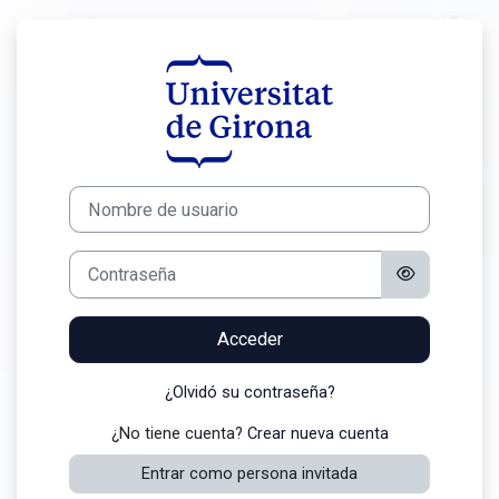
Salta al contenido principal
Entrar a openU
Saltar a creación de una nueva cuenta
Nombre de usuario
Contraseña
Acceder
¿Olvidó su contraseña?
¿No tiene cuenta?
Crear nueva cuenta
Entrar como persona invitada